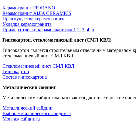
Керамогранит FIORANO
Керамогранит AIJIA CERAMICS
Преимущества керамогранита
Укладка керамогранита
Пример отделки керамогранитом 1
2
,
3
,
4
,
5
Гипсокартон, стекломагниевый лист (СМЛ КВЛ)
Гипсокартон является строительным отделочным материалом к
стекломагниевый лист СМЛ КВЛ.
Стекломагниевый лист СМЛ КВЛ
Гипсокартон
Состав гипсокартона
Металлический сайдинг
Металлическим сайдингом называются длинные и легкие панел
Металлический сайдинг
Выбор металлического сайдинга
Монтаж сайдинга