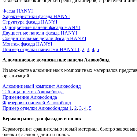
завоевать высокие оценки среди дизайнеров, строителей и инв
Фасад HANYI
Характеристики фасада HANYI
Структура фасада HANYI
Одноцветные панели фасада HANYI
Двуцветные панели фасада HANYI
Соединительные детали фасада HANYI
Монтаж фасада HANYI
Пример отделки панелями HANYI 1
,
2
,
3
,
4
,
5
Алюминиевые композитные панели Алюкобонд
Из множества алюминиевых композитных материалов представ
организаций.
Алюминиевый композит Алюкобонд
Таблица цветов Алюкобонда
Применение Алюкобонда
Фрезеровка панелей Алюкобонд
Пример отделки Алюкобондом 1
,
2
,
3
,
4
,
5
Керамогранит для фасадов и полов
Керамогранит сравнительно новый материал, быстро завоевыва
оделки фасадов зданий и полов.