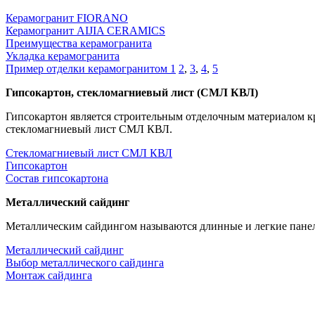
Керамогранит FIORANO
Керамогранит AIJIA CERAMICS
Преимущества керамогранита
Укладка керамогранита
Пример отделки керамогранитом 1
2
,
3
,
4
,
5
Гипсокартон, стекломагниевый лист (СМЛ КВЛ)
Гипсокартон является строительным отделочным материалом к
стекломагниевый лист СМЛ КВЛ.
Стекломагниевый лист СМЛ КВЛ
Гипсокартон
Состав гипсокартона
Металлический сайдинг
Металлическим сайдингом называются длинные и легкие панел
Металлический сайдинг
Выбор металлического сайдинга
Монтаж сайдинга