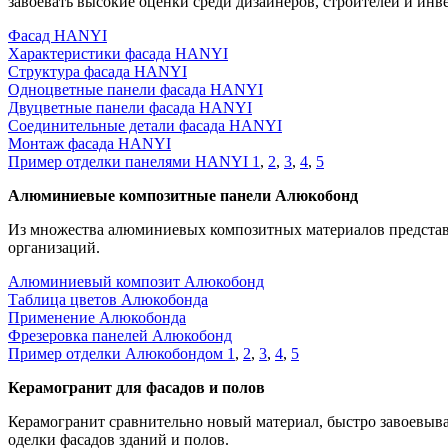
завоевать высокие оценки среди дизайнеров, строителей и инв
Фасад HANYI
Характеристики фасада HANYI
Структура фасада HANYI
Одноцветные панели фасада HANYI
Двуцветные панели фасада HANYI
Соединительные детали фасада HANYI
Монтаж фасада HANYI
Пример отделки панелями HANYI 1
,
2
,
3
,
4
,
5
Алюминиевые композитные панели Алюкобонд
Из множества алюминиевых композитных материалов представ
организаций.
Алюминиевый композит Алюкобонд
Таблица цветов Алюкобонда
Применение Алюкобонда
Фрезеровка панелей Алюкобонд
Пример отделки Алюкобондом 1
,
2
,
3
,
4
,
5
Керамогранит для фасадов и полов
Керамогранит сравнительно новый материал, быстро завоевыва
оделки фасадов зданий и полов.